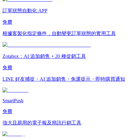
訂單狀態自動化 APP
免費
根據客製化指定條件，自動變更訂單狀態的實用工具
Zotabox：AI 追加銷售 + 20 種促銷工具
免費
LINE 好友捕捉・AI 追加銷售・免運提示・即時購買通知
SmartPush
免費
強大且易用的電子報及簡訊行銷工具