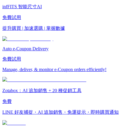
infFITS 智能尺寸AI
免費試用
提升購買 | 加速選購 | 掌握數據
Auto e-Coupon Delivery
免費試用
Manage, deliver, & monitor e-Coupon orders efficiently!
Zotabox：AI 追加銷售 + 20 種促銷工具
免費
LINE 好友捕捉・AI 追加銷售・免運提示・即時購買通知