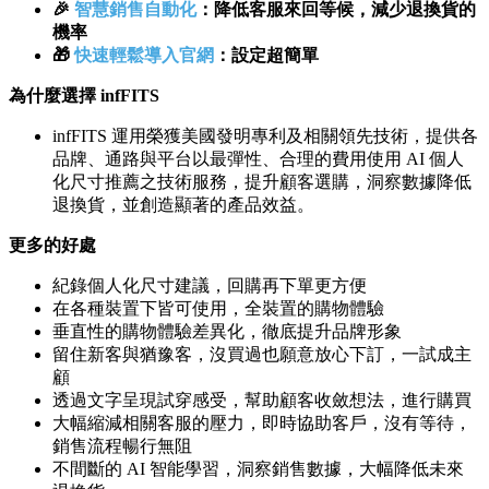
🎉
智慧銷售自動化
：降低客服來回等候，減少退換貨的
機率
🎁
快速輕鬆導入官網
：設定超簡單
為什麼選擇 infFITS
infFITS 運用榮獲美國發明專利及相關領先技術，提供各
品牌、通路與平台以最彈性、合理的費用使用 AI 個人
化尺寸推薦之技術服務，提升顧客選購，洞察數據降低
退換貨，並創造顯著的產品效益。
更多的好處
紀錄個人化尺寸建議，回購再下單更方便
在各種裝置下皆可使用，全裝置的購物體驗
垂直性的購物體驗差異化，徹底提升品牌形象
留住新客與猶豫客，沒買過也願意放心下訂，一試成主
顧
透過文字呈現試穿感受，幫助顧客收斂想法，進行購買
大幅縮減相關客服的壓力，即時協助客戶，沒有等待，
銷售流程暢行無阻
不間斷的 AI 智能學習，洞察銷售數據，大幅降低未來