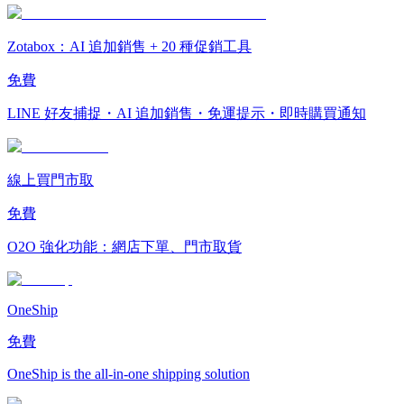
Zotabox：AI 追加銷售 + 20 種促銷工具
免費
LINE 好友捕捉・AI 追加銷售・免運提示・即時購買通知
線上買門市取
免費
O2O 強化功能：網店下單、門市取貨
OneShip
免費
OneShip is the all-in-one shipping solution